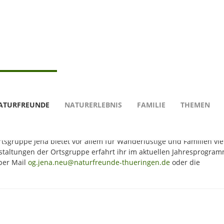
sgruppen
Jena
ATURFREUNDE
NATURERLEBNIS
FAMILIE
THEMEN
sgruppe Jena bietet vor allem für Wanderlustige und Familien viel
staltungen der Ortsgruppe erfahrt ihr im aktuellen Jahresprogram
 per Mail
og.jena.neu@naturfreunde-thueringen.de
oder die