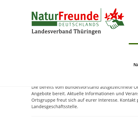
Zum
NaturFreunde Thüringen
NaturFreunde
Ort
Hauptinhalt
springen
Ortsgruppe Jena
N
Die bereits vom Bundesvorstand ausgezeichnete Ort
Angebote bereit. Aktuelle Informationen und Veran
Ortsgruppe freut sich auf eurer Interesse. Kontakt
Landesgeschäftsstelle.