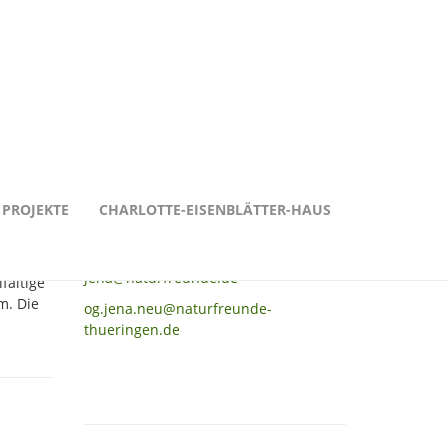
PROJEKTE
Kontakt zur
CHARLOTTE-EISENBLÄTTER-HAUS
Ortsgruppe:
jena@naturfreunde.de
fältige
m. Die
og.jena.neu@naturfreunde-
thueringen.de