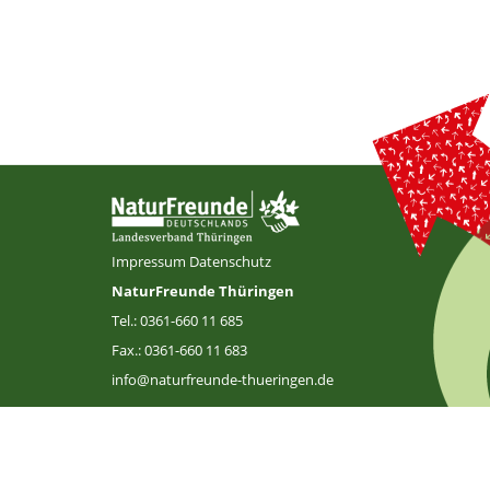
Impressum
Datenschutz
NaturFreunde Thüringen
Tel.: 0361-660 11 685
Fax.: 0361-660 11 683
info@naturfreunde-thueringen.de